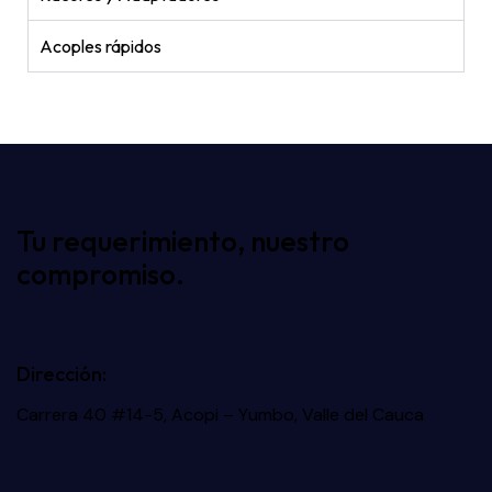
Acoples rápidos
Tu requerimiento, nuestro
compromiso.
Dirección:
Carrera 40 #14-5, Acopi – Yumbo, Valle del Cauca