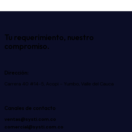
Tu requerimiento, nuestro
compromiso.
Dirección:
Carrera 40 #14-5, Acopi – Yumbo, Valle del Cauca
Canales de contacto
ventas@systi.com.co
comercial@systi.com.co