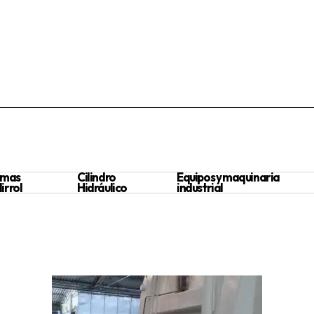
emas
Cilindro
Equipos y maquinaria
irrol
Hidráulico
industrial