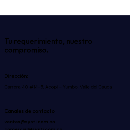
Tu requerimiento, nuestro
compromiso.
Dirección:
Carrera 40 #14-5, Acopi – Yumbo, Valle del Cauca
Canales de contacto
ventas@systi.com.co
comercial@systi.com.co