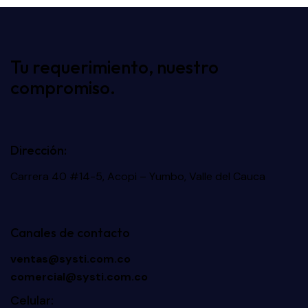
Tu requerimiento, nuestro
compromiso.
Dirección:
Carrera 40 #14-5, Acopi – Yumbo, Valle del Cauca
Canales de contacto
ventas@systi.com.co
comercial@systi.com.co
Celular: